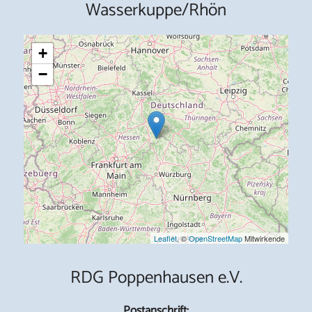
Wasserkuppe/Rhön
+
−
Leaflet
, ©
OpenStreetMap
Mitwirkende
RDG Poppenhausen e.V.
Postanschrift: