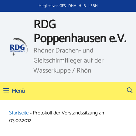
Zum
Mitglied von GFS · DHV · HLB · LSBH
Inhalt
springen
RDG
Poppenhausen e.V.
Rhöner Drachen- und
Gleitschirmflieger auf der
Wasserkuppe / Rhön
Menü
Startseite
»
Protokoll der Vorstandssitzung am
03.02.2012