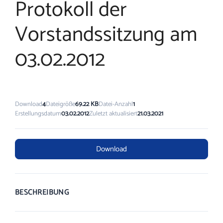
Protokoll der
Vorstandssitzung am
03.02.2012
Download
4
Dateigröße
69.22 KB
Datei-Anzahl
1
Erstellungsdatum
03.02.2012
Zuletzt aktualisiert
21.03.2021
Download
BESCHREIBUNG