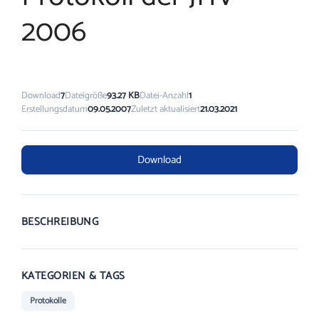
2006
Download
7
Dateigröße
93.27 KB
Datei-Anzahl
1
Erstellungsdatum
09.05.2007
Zuletzt aktualisiert
21.03.2021
Download
BESCHREIBUNG
KATEGORIEN & TAGS
Protokolle