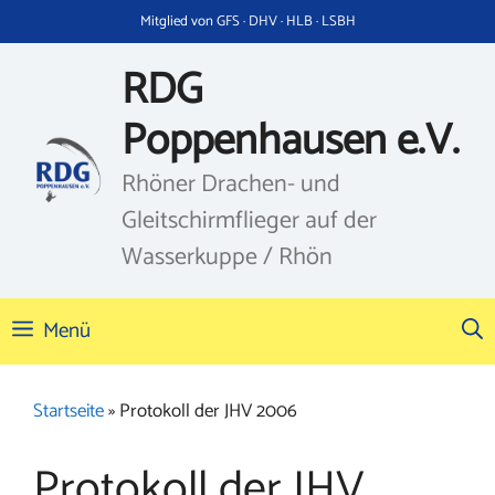
Zum
Mitglied von GFS · DHV · HLB · LSBH
Inhalt
springen
RDG
Poppenhausen e.V.
Rhöner Drachen- und
Gleitschirmflieger auf der
Wasserkuppe / Rhön
Menü
Startseite
»
Protokoll der JHV 2006
Protokoll der JHV