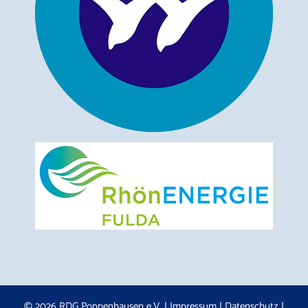
© 2026 RDG Poppenhausen e.V. |
Impressum
|
Datenschutz
|