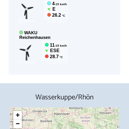
Wasserkuppe/Rhön
+
−