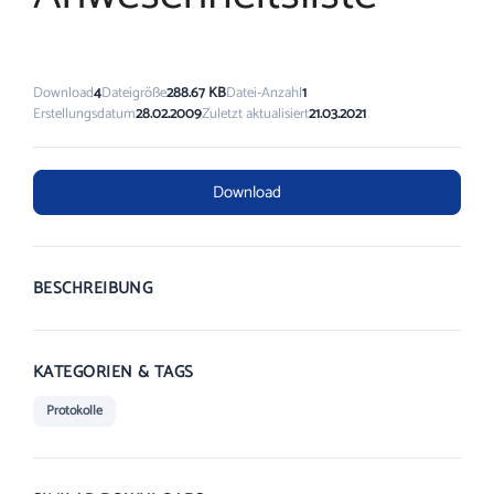
Download
4
Dateigröße
288.67 KB
Datei-Anzahl
1
Erstellungsdatum
28.02.2009
Zuletzt aktualisiert
21.03.2021
Download
BESCHREIBUNG
KATEGORIEN & TAGS
Protokolle