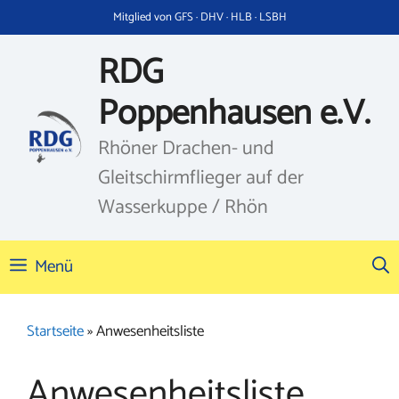
Zum
Mitglied von GFS · DHV · HLB · LSBH
Inhalt
springen
RDG
Poppenhausen e.V.
Rhöner Drachen- und
Gleitschirmflieger auf der
Wasserkuppe / Rhön
Menü
Startseite
»
Anwesenheitsliste
Anwesenheitsliste