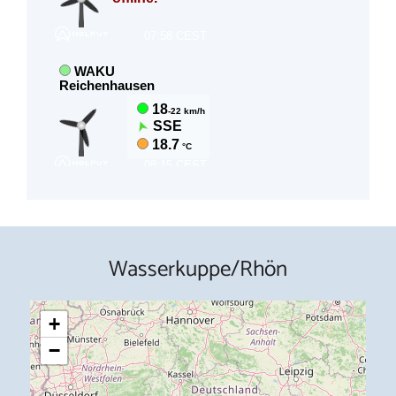
Wasserkuppe/Rhön
+
−