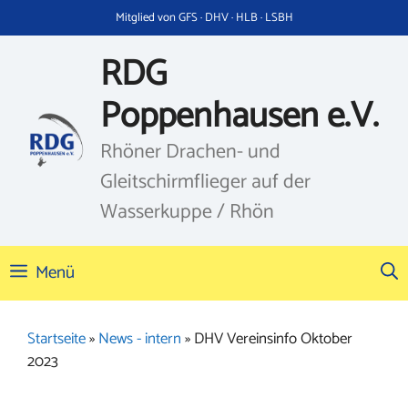
Zum
Mitglied von GFS · DHV · HLB · LSBH
Inhalt
springen
RDG
Poppenhausen e.V.
Rhöner Drachen- und
Gleitschirmflieger auf der
Wasserkuppe / Rhön
Menü
Startseite
»
News - intern
»
DHV Vereinsinfo Oktober
2023