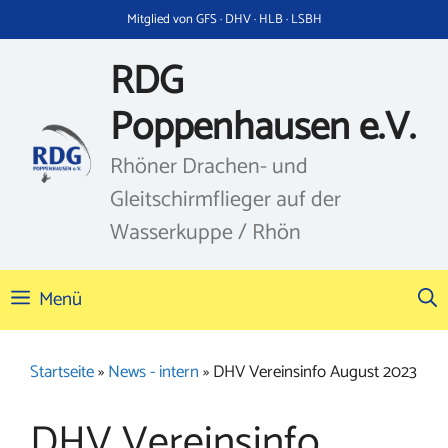
Zum
Mitglied von GFS · DHV · HLB · LSBH
Inhalt
springen
RDG
Poppenhausen e.V.
Rhöner Drachen- und
Gleitschirmflieger auf der
Wasserkuppe / Rhön
Menü
Startseite
»
News - intern
»
DHV Vereinsinfo August 2023
DHV Vereinsinfo