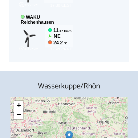
Wasserkuppe/Rhön
+
−