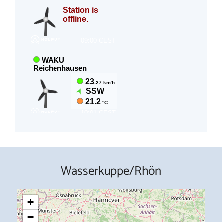
Wasserkuppe/Rhön
+
−