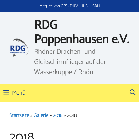
Zum
Mitglied von GFS · DHV · HLB · LSBH
Inhalt
springen
RDG
Poppenhausen e.V.
Rhöner Drachen- und
Gleitschirmflieger auf der
Wasserkuppe / Rhön
Menü
Startseite
»
Galerie
»
2018
»
2018
2018