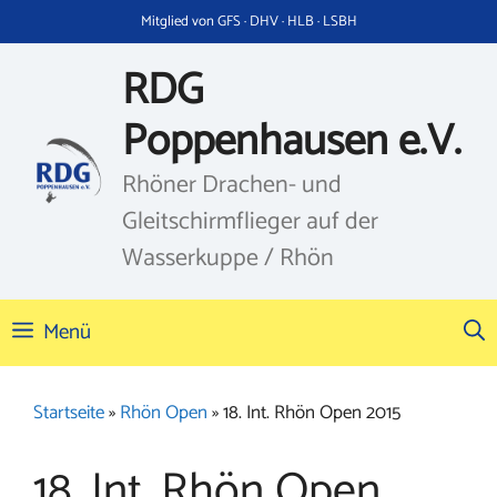
Zum
Mitglied von GFS · DHV · HLB · LSBH
Inhalt
springen
RDG
Poppenhausen e.V.
Rhöner Drachen- und
Gleitschirmflieger auf der
Wasserkuppe / Rhön
Menü
Startseite
»
Rhön Open
»
18. Int. Rhön Open 2015
18. Int. Rhön Open