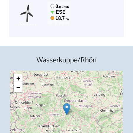
Wasserkuppe/Rhön
+
−